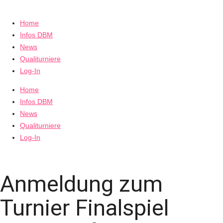
Home
Infos DBM
News
Qualiturniere
Log-In
Home
Infos DBM
News
Qualiturniere
Log-In
Anmeldung zum
Turnier Finalspiel